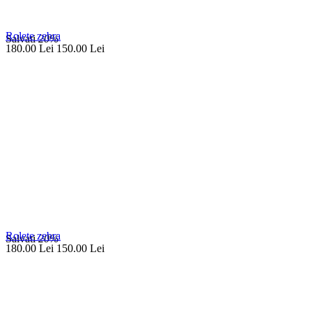
Rolete zebra
Salvati
20%
180.00
Lei
150.00
Lei
Rolete zebra
Salvati
20%
180.00
Lei
150.00
Lei