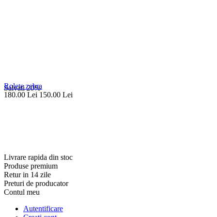
Rolete zebra
Salvati
20%
180.00
Lei
150.00
Lei
Livrare rapida din stoc
Produse premium
Retur in 14 zile
Preturi de producator
Contul meu
Autentificare