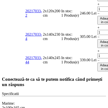
+
20217033-
2x120x200
In stoc:
246.00
Lei
−
2
cm
1 Produs(e)
Adau
in c
+
20217033-
2x140x230
In stoc:
305.00
Lei
−
4
cm
1 Produs(e)
Adau
in c
+
20217033-
2x140x245
In stoc:
339.00
Lei
−
44
cm
1 Produs(e)
Adau
in c
Conectează-te ca să te putem notifica când primești
un răspuns
Specificatii
Marime:
2x100x165 cm