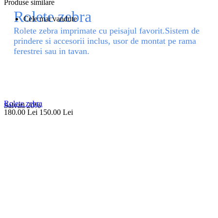
Produse similare
Rolete zebra
Cele mai vandute
Rolete zebra imprimate cu peisajul favorit.Sistem de
prindere si accesorii inclus, usor de montat pe rama
ferestrei sau in tavan.
Rolete zebra
Salvati
20%
180.00
Lei
150.00
Lei