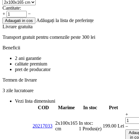
Cantitate:
+
−
Adăugați la lista de preferințe
Adaugati in cos
Livrare gratuita
Transport gratuit pentru comenzile peste 300 lei
Beneficii
2 ani garantie
calitate premium
pret de producator
Termen de livrare
3 zile lucratoare
Vezi lista dimensiuni
COD
Marime
In stoc
Pret
+
2x100x165
In stoc:
20217033
199.00
Lei
−
cm
1 Produs(e)
Adau
in c