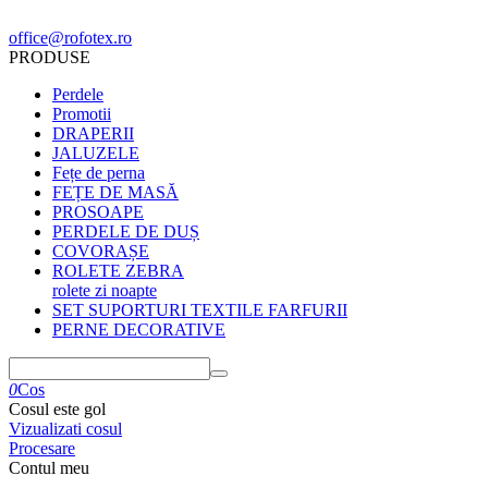
office@rofotex.ro
PRODUSE
Perdele
Promotii
DRAPERII
JALUZELE
Fețe de perna
FEȚE DE MASĂ
PROSOAPE
PERDELE DE DUȘ
COVORAȘE
ROLETE ZEBRA
rolete zi noapte
SET SUPORTURI TEXTILE FARFURII
PERNE DECORATIVE
0
Cos
Cosul este gol
Vizualizati cosul
Procesare
Contul meu