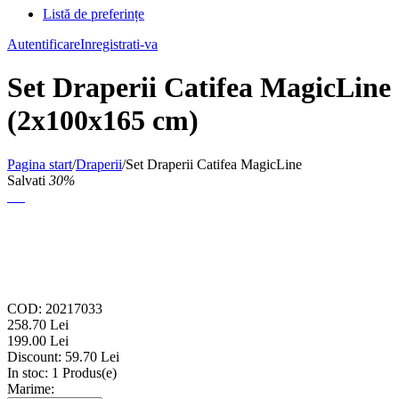
Listă de preferințe
Autentificare
Inregistrati-va
Set Draperii Catifea MagicLine
(2x100x165 cm)
Pagina start
/
Draperii
/
Set Draperii Catifea MagicLine
Salvati
30%
COD:
20217033
258.70
Lei
199.00
Lei
Discount:
59.70
Lei
In stoc:
1 Produs(e)
Marime: